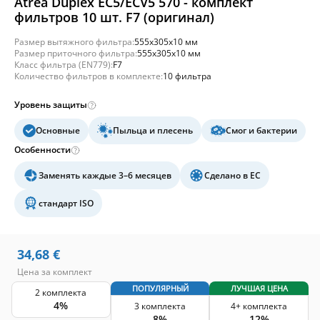
Atrea Duplex EC5/ECV5 570 - комплект
фильтров 10 шт. F7 (оригинал)
Размер вытяжного фильтра:
555x305x10 мм
Размер приточного фильтра:
555x305x10 мм
Класс фильтра (EN779):
F7
Количество фильтров в комплекте:
10 фильтра
Уровень защиты
Основные
Пыльца и плесень
Смог и бактерии
Особенности
Заменять каждые 3–6 месяцев
Сделано в ЕС
стандарт ISO
34,68
€
Цена за комплект
ПОПУЛЯРНЫЙ
ЛУЧШАЯ ЦЕНА
2 комплекта
4%
3 комплекта
4+ комплекта
8%
12%