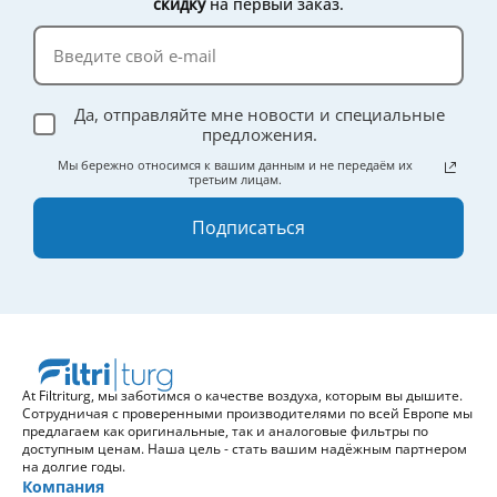
скидку
на первый заказ.
Да, отправляйте мне новости и специальные
предложения.
Мы бережно относимся к вашим данным и не передаём их
третьим лицам.
Подписаться
At Filtriturg, мы заботимся о качестве воздуха, которым вы дышите.
Сотрудничая с проверенными производителями по всей Европе мы
предлагаем как оригинальные, так и аналоговые фильтры по
доступным ценам. Наша цель - стать вашим надёжным партнером
на долгие годы.
Компания