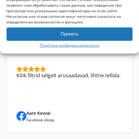
позволит нам обрабатывать такие данные, как поведение при
просмотре или уникальные идентификаторы на этом сайте.
Отзывы клиентов
Несогласие или отзыв согласия могут негативно сказаться на
определенных возможностях и функциях.
Принять
На основе
14
отзывы
На основе
4
отзывы
Политика конфиденциальности
Kõik filtrid selgelt arusaadavad, lihtne tellida.
Aare Kevvai
Facebook обзор