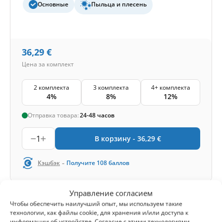
Основные
Пыльца и плесень
36,29
€
Цена за комплект
2 комплекта
3 комплекта
4+ комплекта
4%
8%
12%
Отправка товара:
24-48 часов
1
В корзину -
36,29
€
-
Кэшбэк
Получите
108
баллов
Управление согласием
1-4 of 4
Чтобы обеспечить наилучший опыт, мы используем такие
технологии, как файлы cookie, для хранения и/или доступа к
информации об устройстве. Согласие с этими технологиями