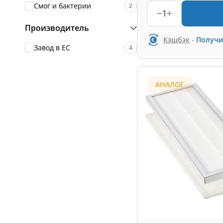
Смог и бактерии
2
1
Производитель
-
Кэшбэк
Получи
Завод в ЕС
4
АНАЛОГ