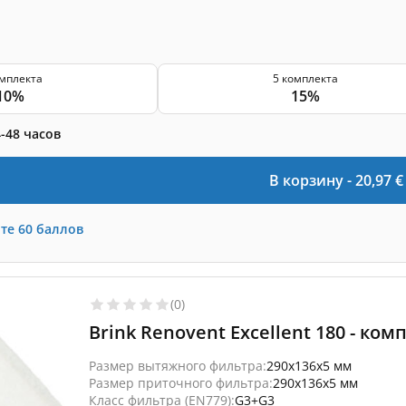
омплекта
5 комплекта
10%
15%
-48 часов
В корзину -
20,97
€
те
60
баллов
(0)
Brink Renovent Excellent 180 - ко
Размер вытяжного фильтра:
290x136x5 мм
Размер приточного фильтра:
290x136x5 мм
Класс фильтра (EN779):
G3+G3