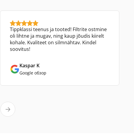
Tippklassi teenus ja tooted! Filtrite ostmine
oli lihtne ja mugav, ning kaup jõudis kiirelt
kohale. Kvaliteet on silmnähtav. Kindel
soovitus!
Kaspar K
Google обзор