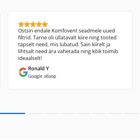
Ostsin endale Komfovent seadmele uued
filtrid. Tarne oli üllatavalt kiire ning tooted
täpselt need, mis lubatud. Sain kiirelt ja
lihtsalt need ära vahetada ning kõik toimib
ideaalselt!
Ronald Y
Google обзор