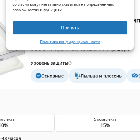
согласия могут негативно сказаться на определенных
возможностях и функциях.
(0)
Brink Renovent Excellent 180 - ко
Принять
Размер вытяжного фильтра:
290x136x5 мм
Размер приточного фильтра:
290x136x25 мм
Политика конфиденциальности
Класс фильтра (EN779):
G3+M6
Количество фильтров в комплекте:
2 фильтра
Уровень защиты
Основные
Пыльца и плесень
омплекта
5 комплекта
10%
15%
-48 часов