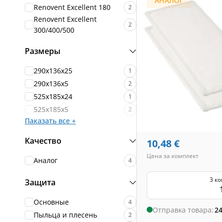
АНАЛОГ
Renovent Excellent 180
2
Renovent Excellent
2
300/400/500
Размеры
290x136x25
1
290x136x5
2
525x185x24
1
525x185x5
2
Паказать все +
Качество
10,48
€
Цена за комплект
Аналог
4
3 к
Защита
Основные
4
Отправка товара:
24
Пыльца и плесень
2